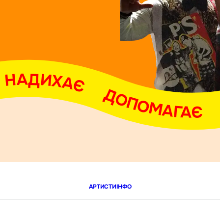
АДИХАЄ     ДОПОМАГАЄ     ОБ'ЄДНУЄ     НАДИХАЄ     ДОПОМАГАЄ     ОБ'ЄДНУЄ     
АРТИСТИ
ІНФО