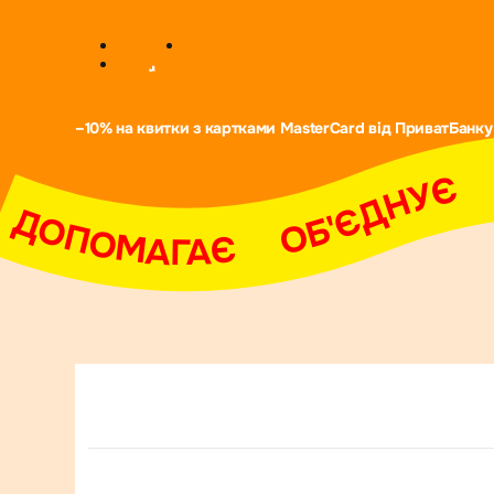
–10% на квитки з картками MasterCard від ПриватБанку
АДИХАЄ     ДОПОМАГАЄ     ОБ'ЄДНУЄ     НАДИХАЄ     ДОПОМАГАЄ     ОБ'ЄДНУЄ     Н