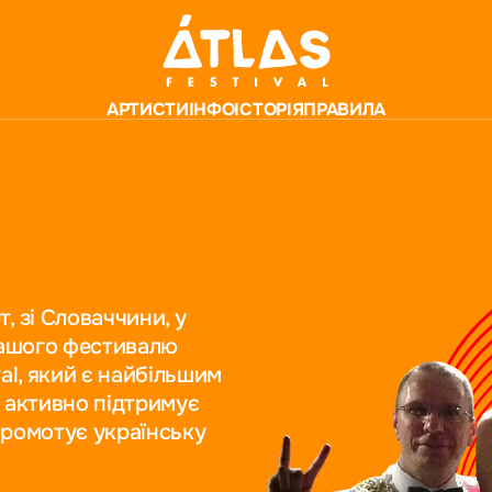
АРТИСТИ
ІНФО
ІСТОРІЯ
ПРАВИЛА
 зі Словаччини, у
нашого фестивалю
al, який є найбільшим
 активно підтримує
 промотує українську