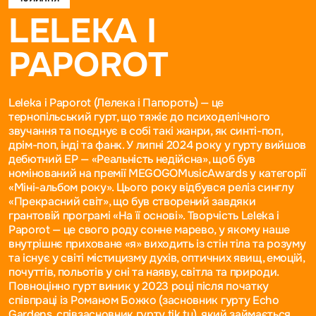
LELEKA I
PAPOROT
Leleka i Paporot (Лелека і Папороть) — це
тернопільський гурт, що тяжіє до психоделічного
звучання та поєднує в собі такі жанри, як синті-поп,
дрім-поп, інді та фанк. У липні 2024 року у гурту вийшов
дебютний ЕР — «Реальність недійсна», щоб був
номінований на премії MEGOGOMusicAwards у категорії
«Міні-альбом року». Цього року відбувся реліз синглу
«Прекрасний світ», що був створений завдяки
грантовій програмі «На її основі». Творчість Leleka i
Paporot — це свого роду сонне марево, у якому наше
внутрішнє приховане «я» виходить із стін тіла та розуму
та існує у світі містицизму духів, оптичних явищ, емоцій,
почуттів, польотів у сні та наяву, світла та природи.
Повноцінно гурт виник у 2023 році після початку
співпраці із Романом Божко (засновник гурту Echo
Gardens, співзасновник гурту tik tu), який займається