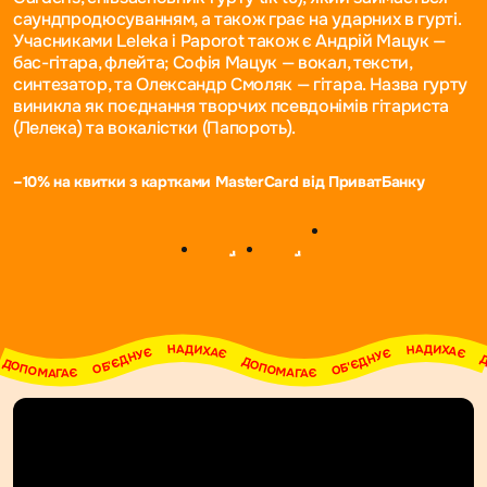
саундпродюсуванням, а також грає на ударних в гурті.
Учасниками Leleka i Paporot також є Андрій Мацук —
бас-гітара, флейта; Софія Мацук — вокал, тексти,
синтезатор, та Олександр Смоляк — гітара. Назва гурту
виникла як поєднання творчих псевдонімів гітариста
(Лелека) та вокалістки (Папороть).
–10% на квитки з картками MasterCard від ПриватБанку
НАДИХАЄ     ДОПОМАГАЄ     ОБ'ЄДНУЄ     НАДИХАЄ     ДОПОМАГАЄ     ОБ'ЄДНУЄ     НАДИХАЄ     ДОПОМАГАЄ     ОБ'ЄДНУЄ     НАДИХАЄ     ДОПОМАГАЄ     ОБ'ЄДНУЄ     НАДИХАЄ     ДОПОМАГАЄ     ОБ'ЄДНУЄ     НАДИХАЄ     ДОПОМАГАЄ     ОБ'ЄДНУЄ     