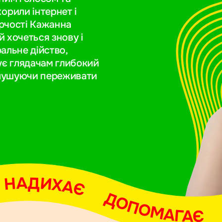
орили інтернет і
орчості Кажанна
й хочеться знову і
ральне дійство,
є глядачам глибокий
 змушуючи переживати
АДИХАЄ     ДОПОМАГАЄ     ОБ'ЄДНУЄ     НАДИХАЄ     ДОПОМАГАЄ     ОБ'ЄДНУЄ     