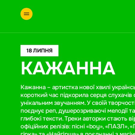
18 ЛИПНЯ
КАЖАННА
Кажанна – артистка нової хвилі українсь
короткий час підкорила серця слухачів
унікальним звучанням. У своїй творчост
поєднує реп, душерозриваючі мелодії та
глибокі тексти. Треки авторки стають в
офіційних релізів: пісні «boy», «ПАЗЛ», 
гірка» та «Найгірша» в поєднанні з магі