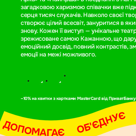
загадковою харизмою співачки вже підк
серця тисяч слухачів. Навколо своєї тв
створює цілий всесвіт, зануритися в яки
знову. Кожен її виступ — унікальне теат
зрежисоване самою Кажанною, що дару
емоційний досвід, повний контрастів,
емоції на межі можливого.
–10% на квитки з картками MasterCard від ПриватБанку
АДИХАЄ     ДОПОМАГАЄ     ОБ'ЄДНУЄ     НАДИХАЄ     ДОПОМАГАЄ     ОБ'ЄДНУЄ     Н