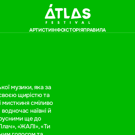
АРТИСТИ
ІНФО
ІСТОРІЯ
ПРАВИЛА
кої музики, яка за
 своєю щирістю та
і мисткиня сміливо
 водночас наївні й
ірусними ще до
«Плач», «ЖАЛІ», «Ти
чним голосом та