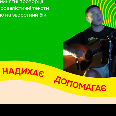
йнятні пропорції !
юрреалістичні тексти
мо на зворотний бік
НАДИХАЄ     ДОПОМАГАЄ     ОБ'ЄДНУЄ     НАДИХАЄ     ДОПОМАГАЄ     ОБ'ЄДНУЄ     