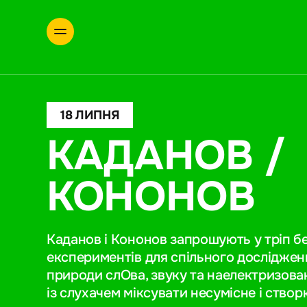
18 ЛИПНЯ
КАДАНОВ /
КОНОНОВ
Каданов і Кононов запрошують у тріп б
експериментів для спільного досліджен
природи слОва, звуку та наелектризован
із слухачем міксувати несумісне і створ