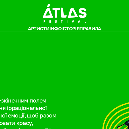
АРТИСТИ
ІНФО
ІСТОРІЯ
ПРАВИЛА
езкінечним полем
ня ірраціональної
ої емоції, щоб разом
ювати красу,