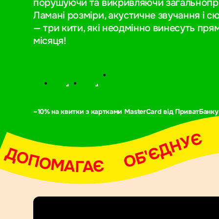
порушуючи та викривляючи загальнопри
Ламані розміри, акустичне звучання і с
— три кити, які неодмінно винесуть пря
місяця!
–10% на квитки з картками MasterCard від ПриватБанку
АДИХАЄ     ДОПОМАГАЄ     ОБ'ЄДНУЄ     НАДИХАЄ     ДОПОМАГАЄ     ОБ'ЄДНУЄ     