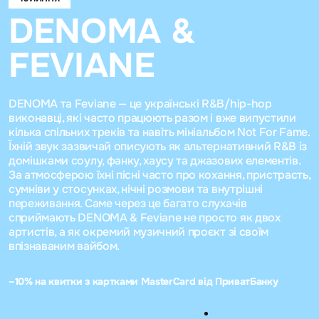
DENOMA &
FEVIANE
DENOMA та Feviane — це українські R&B/hip-hop
виконавці, які часто працюють разом і вже випустили
кілька спільних треків та навіть мініальбом Not For Fame.
Їхній звук зазвичай описують як альтернативний R&B із
домішками соулу, фанку, хаусу та джазових елементів.
За атмосферою їхні пісні часто про кохання, пристрасть,
сумніви у стосунках, нічні розмови та внутрішні
переживання. Саме через це багато слухачів
сприймають DENOMA & Feviane не просто як двох
артистів, а як окремий музичний проєкт зі своїм
впізнаваним вайбом.
–10% на квитки з картками MasterCard від ПриватБанку