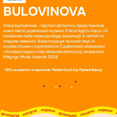
BULOVINOVA
Аліна Буловінова - інді поп артистка, представниця
нової хвилі української музики. Її пісні йдуть поруч з її
пізнанням себе через досвіди взаємодії зі світом та
людьми навколо. Вона поєднує якісний звук із
особистісним сторітелінгом. Її дебютний мініальбом
«Холодна вода» став мініальбомом року за версією
Megogo Music Awards 2024.
–10% на квитки з картками MasterCard від ПриватБанку
НАДИХАЄ     ДОПОМАГАЄ     ОБ'ЄДНУЄ     НАДИХАЄ     ДОПОМАГАЄ     ОБ'ЄДНУЄ     НАДИХАЄ     ДОПОМАГАЄ     ОБ'ЄДНУЄ     НАДИХАЄ     ДОПОМАГАЄ     ОБ'ЄДНУЄ     НАДИХАЄ     ДОПОМАГАЄ     ОБ'ЄДНУЄ     НАДИХАЄ     ДОПОМАГАЄ     ОБ'ЄДНУЄ   