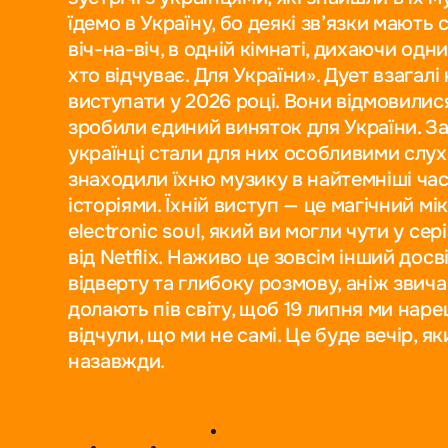
їдемо в Україну, бо деякі зв’язки мають
віч-на-віч, в одній кімнаті, дихаючи одн
хто відчуває. Для України». Дует взагалі
виступати у 2026 році. Вони відмовилися 
зробили єдиний виняток для України. За
українці стали для них особливими слу
знаходили їхню музику в найтемніші час
історіями. Їхній виступ — це магічний м
electronic soul, який ви могли чути у сер
від Netflix. Наживо це зовсім інший досв
відверту та глибоку розмову, аніж звич
долають пів світу, щоб 19 липня ми нареш
відчули, що ми не самі. Це буде вечір, 
назавжди.