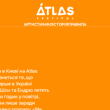
АРТИСТИ
ІНФО
ІСТОРІЯ
ПРАВИЛА
 в Києві на Atlas
танеться те, що
рше в Україні
. Шон та Ендрю летять
 годин у повітрі,
ни лише заради
музиці розраду. «Ми