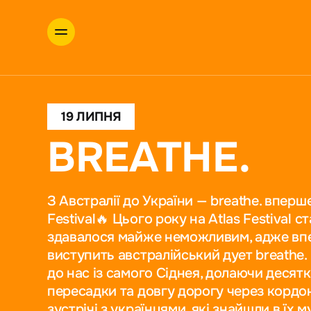
19 ЛИПНЯ
BREATHE.
З Австралії до України — breathe. вперше
Festival🔥 Цього року на Atlas Festival с
здавалося майже неможливим, адже впе
виступить австралійський дует breathe
до нас із самого Сіднея, долаючи десятки
пересадки та довгу дорогу через кордо
зустрічі з українцями, які знайшли в їх 