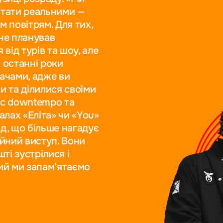
 стати реальними —
им повітрям. Для тих,
 не планував
від турів та шоу, але
 останні роки
хачами, адже ви
и та ділилися своїми
ікс downtempo та
іалах «Еліта» чи «You»
ід, що більше нагадує
айний виступ. Вони
ті зустрілися і
який ми запам’ятаємо