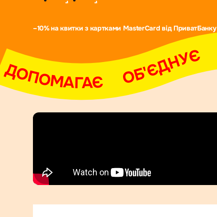
–10% на квитки з картками MasterCard від ПриватБанку
АДИХАЄ     ДОПОМАГАЄ     ОБ'ЄДНУЄ     НАДИХАЄ     ДОПОМАГАЄ     ОБ'ЄДНУЄ     Н