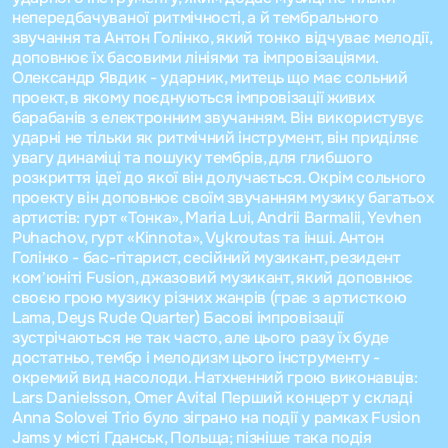
непередбачуваної ритмічності, а й тембрального
звучання та Антон Голінко, який тонко відчуває мелодії,
доповнює їх басовими лініями та імпровізаціями.
Олександр Явдик - ударник, митець що має сольний
проект, в якому поєднуються імпровізації живих
барабанів з електронним звучанням. Він використувує
ударні не тільки як ритмічний інструмент, він приділяє
увагу динаміці та пошуку тембрів, для глибшого
розкриття ідеї до якої він долучається. Окрім сольного
проекту він доповнює своїм звучанням музику багатьох
артистів: гурт «Тонка», Maria Lui, Andrii Barmalii, Yevhen
Puhachov, гурт «Kinnota», Vykroutas та інші. Антон
Голінко - бас-гітарист, сесійний музикант, резидент
комʼюніті Fusion, джазовий музикант, який доповнює
своєю грою музику різних жанрів (грає з артисткою
Lama, Deys Rude Quarter) Басові імпровізації
зустрічаються не так часто, але цього разу їх буде
достатньо, тембр і мелодизм цього інструменту -
окремий вид насолоди. Натхненний грою виконавців:
Lars Danielsson, Omer Avital Перший концерт у складі
Anna Solovei Trio було зіграно на події у рамках Fusion
Jams у місті Гданськ, Польща; пізніше така подія