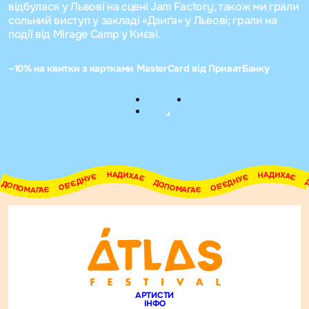
відбулася у Львові на сцені Jam Factory, також ми грали
сольний виступ у закладі «Дзиґа» у Львові; грали на
події від Mirage Camp у Києві.
–10% на квитки з картками MasterCard від ПриватБанку
АДИХАЄ     ДОПОМАГАЄ     ОБ'ЄДНУЄ     НАДИХАЄ     ДОПОМАГАЄ     ОБ'ЄДНУЄ     НАДИХАЄ     ДОПОМАГАЄ     ОБ'ЄДНУЄ     НАДИХАЄ     ДОПОМАГАЄ     ОБ'ЄДНУЄ     НАДИХАЄ     ДОПОМАГАЄ     ОБ'ЄДНУЄ     НАДИХАЄ     ДОПОМАГАЄ     ОБ'ЄДНУЄ     
АРТИСТИ
ІНФО