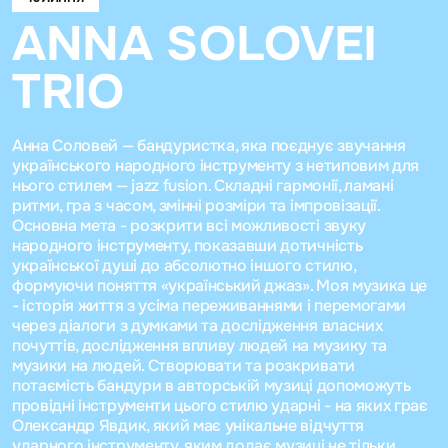
ANNA SOLOVEI
TRIO
Анна Соловей — бандуристка, яка поєднує звучання
українського народного інструменту з нетиповим для
нього стилем — jazz fusion. Складні гармонії, ламані
ритми, гра з часом, змінні розміри та імпровізації.
Основна мета - розкрити всі можливості звуку
народного інструменту, показавши дотичність
української душі до абсолютно іншого стилю,
формуючи поняття «український джаз». Моя музика це
- історія життя з усіма переживаннями і перемогами
через діалоги з думками та дослідження власних
почуттів, дослідження впливу людей на музику та
музики на людей. Створювати та розкривати
потаємість бандури в авторській музиці допоможуть
провідні інструменти цього стилю ударні - на яких грає
Олександр Явдик, який має унікальне відчуття
ударного інструменту, яким додає музиці не тільки